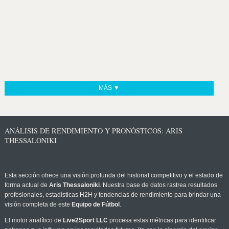
MÁS ▼
ANÁLISIS DE RENDIMIENTO Y PRONÓSTICOS: ARIS
THESSALONIKI
Esta sección ofrece una visión profunda del historial competitivo y el estado de
forma actual de
Aris Thessaloniki
. Nuestra base de datos rastrea resultados
profesionales, estadísticas H2H y tendencias de rendimiento para brindar una
visión completa de este
Equipo de Fútbol
.
El motor analítico de
Live2Sport LLC
procesa estas métricas para identificar