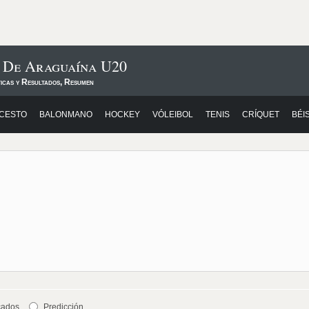
s De Araguaína U20
ticas y Resultados, Resumen
CESTO
BALONMANO
HOCKEY
VÓLEIBOL
TENIS
CRÍQUET
BÉI
cados
Predicción