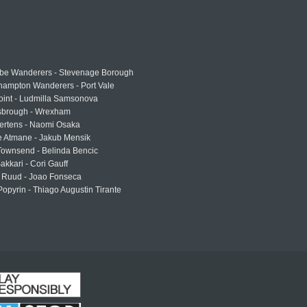
e Wanderers - Stevenage Borough
hampton Wanderers - Port Vale
oint - Ludmilla Samsonova
sbrough - Wrexham
ertens - Naomi Osaka
e Atmane - Jakub Mensik
Townsend - Belinda Bencic
akkari - Cori Gauff
 Ruud - Joao Fonseca
Popyrin - Thiago Augustin Tirante