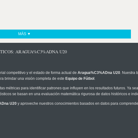
MÁS ▼
STICOS: ARAGUA%C3%ADNA U20
rial competitivo y el estado de forma actual de
Aragua%C3%ADna U20
. Nuestra 
ra brindar una visión completa de este
Equipo de Fútbol
.
as métricas para identificar patrones que influyen en los resultados futuros. Ya sea 
onósticos se basan en una evaluación matemática rigurosa de datos históricos e ind
ADna U20
y aproveche nuestros conocimientos basados en datos para comprender 