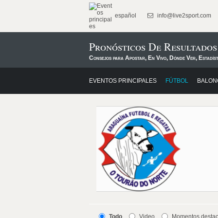
español
info@live2sport.com
Pronósticos De Resultado
Consejos para Apostar, En Vivo, Dónde Ver, Estadís
EVENTOS PRINCIPALES
FÚTBOL
BALON
Todo
Video
Momentos desta