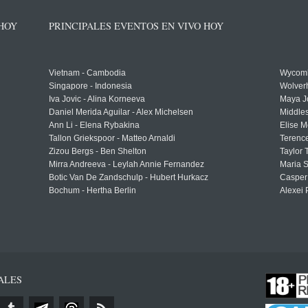
 HOY
PRINCIPALES EVENTOS EN VIVO HOY
Vietnam - Cambodia
Wycomb
Singapore - Indonesia
Wolver
Iva Jovic - Alina Korneeva
Maya J
Daniel Merida Aguilar - Alex Michelsen
Middle
Ann Li - Elena Rybakina
Elise M
Tallon Griekspoor - Matteo Arnaldi
Terenc
Zizou Bergs - Ben Shelton
Taylor 
Mirra Andreeva - Leylah Annie Fernandez
Maria S
Botic Van De Zandschulp - Hubert Hurkacz
Casper
Bochum - Hertha Berlin
Alexei 
ALES