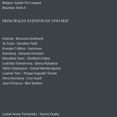
Belgian Jupiler Pro League
Brazilian Serie A
PRINCIPALES EVENTOS EN VIVO HOY
Arsenal - Borussia Dortmund
St. Pauli - Greuther Fürth
Energie Cottbus - Hannover
Nürnberg - Dynamo Dresden
Mansfield Town - Sheffield United
Ludmilla Samsonova - Elena Rybakina
Tallon Griekspoor - Daniel Merida Aguilar
Learner Tien - Thiago Augustin Tirante
Alina Korneeva - Cori Gauff
Joao Fonseca - Ben Shelton
Leylah Annie Fernandez - Naomi Osaka