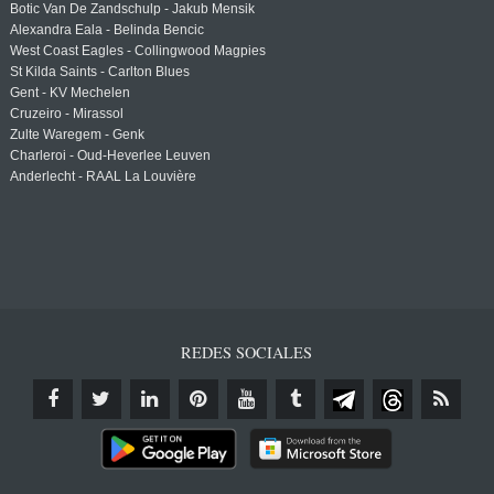
Botic Van De Zandschulp - Jakub Mensik
Alexandra Eala - Belinda Bencic
West Coast Eagles - Collingwood Magpies
St Kilda Saints - Carlton Blues
Gent - KV Mechelen
Cruzeiro - Mirassol
Zulte Waregem - Genk
Charleroi - Oud-Heverlee Leuven
Anderlecht - RAAL La Louvière
REDES SOCIALES