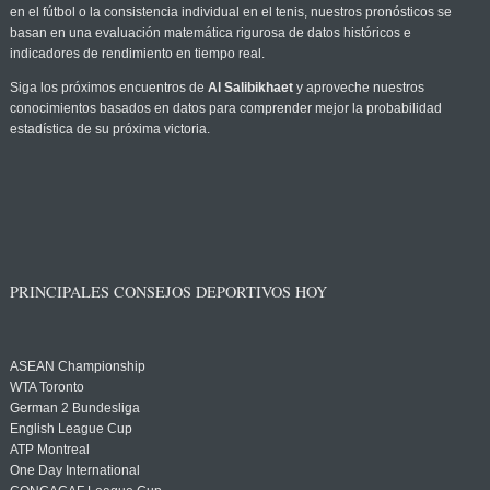
en el fútbol o la consistencia individual en el tenis, nuestros pronósticos se
basan en una evaluación matemática rigurosa de datos históricos e
indicadores de rendimiento en tiempo real.
Siga los próximos encuentros de
Al Salibikhaet
y aproveche nuestros
conocimientos basados en datos para comprender mejor la probabilidad
estadística de su próxima victoria.
PRINCIPALES CONSEJOS DEPORTIVOS HOY
ASEAN Championship
WTA Toronto
German 2 Bundesliga
English League Cup
ATP Montreal
One Day International