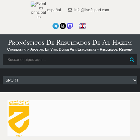
español
info@live2sport.com
Pronósticos De Resultados De Al Hazem
Consejos para Apostar, En Vivo, Dónde Ver, Estadísticas y Resultados, Resumen