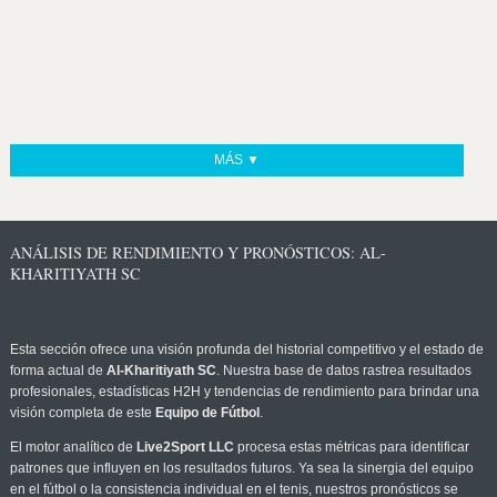
MÁS ▼
ANÁLISIS DE RENDIMIENTO Y PRONÓSTICOS: AL-
KHARITIYATH SC
Esta sección ofrece una visión profunda del historial competitivo y el estado de
forma actual de
Al-Kharitiyath SC
. Nuestra base de datos rastrea resultados
profesionales, estadísticas H2H y tendencias de rendimiento para brindar una
visión completa de este
Equipo de Fútbol
.
El motor analítico de
Live2Sport LLC
procesa estas métricas para identificar
patrones que influyen en los resultados futuros. Ya sea la sinergia del equipo
en el fútbol o la consistencia individual en el tenis, nuestros pronósticos se