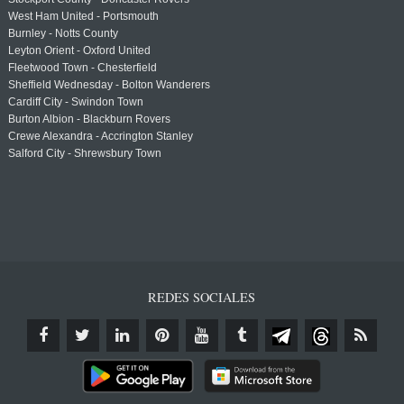
West Ham United - Portsmouth
Burnley - Notts County
Leyton Orient - Oxford United
Fleetwood Town - Chesterfield
Sheffield Wednesday - Bolton Wanderers
Cardiff City - Swindon Town
Burton Albion - Blackburn Rovers
Crewe Alexandra - Accrington Stanley
Salford City - Shrewsbury Town
REDES SOCIALES