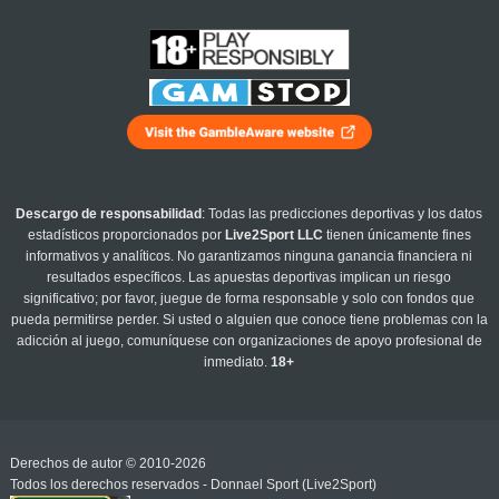
Descargo de responsabilidad
: Todas las predicciones deportivas y los datos
estadísticos proporcionados por
Live2Sport LLC
tienen únicamente fines
informativos y analíticos. No garantizamos ninguna ganancia financiera ni
resultados específicos. Las apuestas deportivas implican un riesgo
significativo; por favor, juegue de forma responsable y solo con fondos que
pueda permitirse perder. Si usted o alguien que conoce tiene problemas con la
adicción al juego, comuníquese con organizaciones de apoyo profesional de
inmediato.
18+
Derechos de autor © 2010-2026
Todos los derechos reservados - Donnael Sport (Live2Sport)