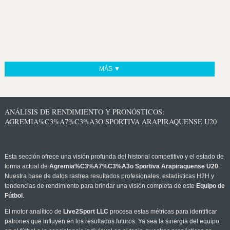
MÁS ▼
ANÁLISIS DE RENDIMIENTO Y PRONÓSTICOS:
AGREMIA%C3%A7%C3%A3O SPORTIVA ARAPIRAQUENSE U20
Esta sección ofrece una visión profunda del historial competitivo y el estado de
forma actual de
Agremia%C3%A7%C3%A3o Sportiva Arapiraquense U20
.
Nuestra base de datos rastrea resultados profesionales, estadísticas H2H y
tendencias de rendimiento para brindar una visión completa de este
Equipo de
Fútbol
.
El motor analítico de
Live2Sport LLC
procesa estas métricas para identificar
patrones que influyen en los resultados futuros. Ya sea la sinergia del equipo