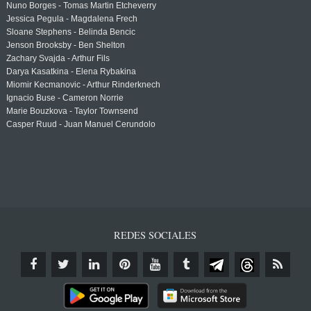
Nuno Borges - Tomas Martin Etcheverry
Jessica Pegula - Magdalena Frech
Sloane Stephens - Belinda Bencic
Jenson Brooksby - Ben Shelton
Zachary Svajda - Arthur Fils
Darya Kasatkina - Elena Rybakina
Miomir Kecmanovic - Arthur Rinderknech
Ignacio Buse - Cameron Norrie
Marie Bouzkova - Taylor Townsend
Casper Ruud - Juan Manuel Cerundolo
REDES SOCIALES