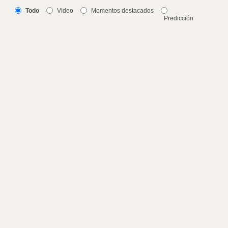
Todo
Video
Momentos destacados
Predicción