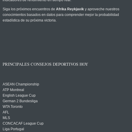
indicadores de rendimiento en tiempo real.
Siga los próximos encuentros de
Afrika Reykjavik
y aproveche nuestros
conocimientos basados en datos para comprender mejor la probabilidad
estadística de su próxima victoria.
PRINCIPALES CONSEJOS DEPORTIVOS HOY
ASEAN Championship
ATP Montreal
English League Cup
German 2 Bundesliga
WTA Toronto
AFL
MLS
CONCACAF League Cup
Liga Portugal