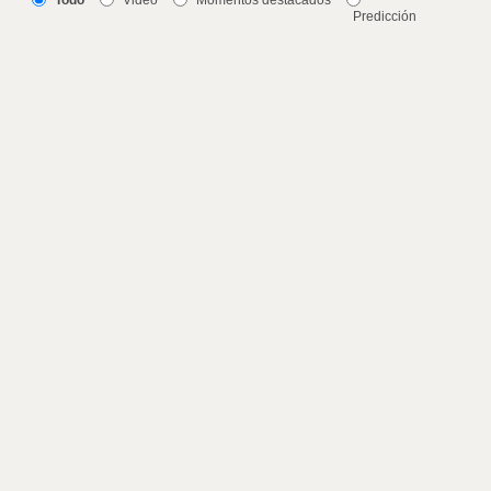
Todo
Video
Momentos destacados
Predicción