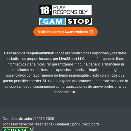
Descargo de responsabilidad
: Todas las predicciones deportivas y los datos
estadísticos proporcionados por
Live2Sport LLC
tienen únicamente fines
informativos y analíticos. No garantizamos ninguna ganancia financiera ni
resultados específicos. Las apuestas deportivas implican un riesgo
significativo; por favor, juegue de forma responsable y solo con fondos que
pueda permitirse perder. Si usted o alguien que conoce tiene problemas con la
adicción al juego, comuníquese con organizaciones de apoyo profesional de
inmediato.
18+
Derechos de autor © 2010-2026
Todos los derechos reservados - Donnael Sport (Live2Sport)