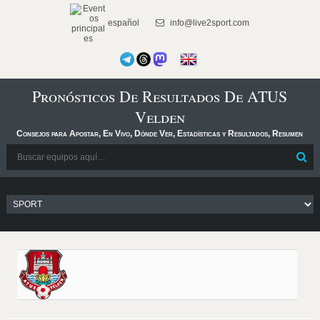
español
info@live2sport.com
Pronósticos De Resultados De ATUS
Velden
Consejos para Apostar, En Vivo, Dónde Ver, Estadísticas y Resultados, Resumen