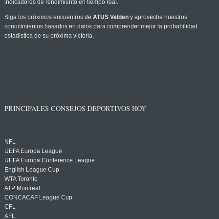
indicadores de rendimiento en tiempo real.
Siga los próximos encuentros de
ATUS Velden
y aproveche nuestros
conocimientos basados en datos para comprender mejor la probabilidad
estadística de su próxima victoria.
PRINCIPALES CONSEJOS DEPORTIVOS HOY
NFL
UEFA Europa League
UEFA Europa Conference League
English League Cup
WTA Toronto
ATP Montreal
CONCACAF League Cup
CFL
AFL