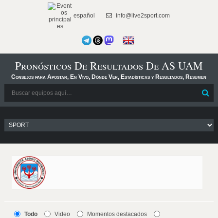
español
info@live2sport.com
Pronósticos De Resultados De AS UAM
Consejos para Apostar, En Vivo, Dónde Ver, Estadísticas y Resultados, Resumen
Todo
Video
Momentos destacados