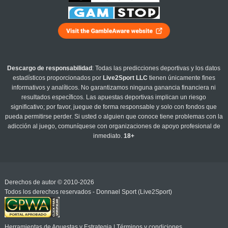
Descargo de responsabilidad
: Todas las predicciones deportivas y los datos
estadísticos proporcionados por
Live2Sport LLC
tienen únicamente fines
informativos y analíticos. No garantizamos ninguna ganancia financiera ni
resultados específicos. Las apuestas deportivas implican un riesgo
significativo; por favor, juegue de forma responsable y solo con fondos que
pueda permitirse perder. Si usted o alguien que conoce tiene problemas con la
adicción al juego, comuníquese con organizaciones de apoyo profesional de
inmediato.
18+
Derechos de autor © 2010-2026
Todos los derechos reservados - Donnael Sport (Live2Sport)
Herramientas de Apuestas y Estrategia
|
Términos y condiciones