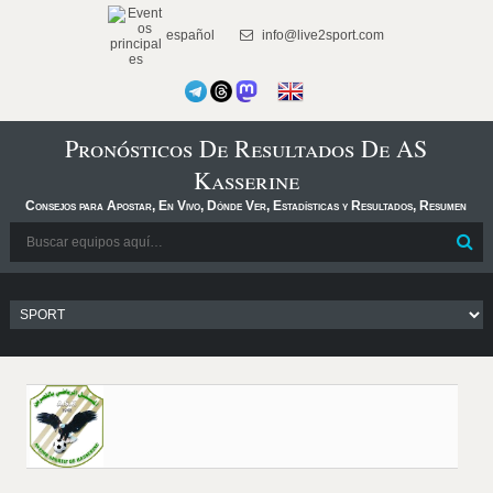
español
info@live2sport.com
Pronósticos De Resultados De AS
Kasserine
Consejos para Apostar, En Vivo, Dónde Ver, Estadísticas y Resultados, Resumen