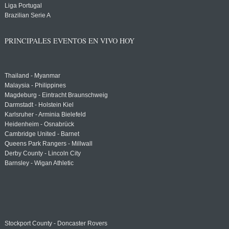
Liga Portugal
Brazilian Serie A
PRINCIPALES EVENTOS EN VIVO HOY
Thailand - Myanmar
Malaysia - Philippines
Magdeburg - Eintracht Braunschweig
Darmstadt - Holstein Kiel
Karlsruher - Arminia Bielefeld
Heidenheim - Osnabrück
Cambridge United - Barnet
Queens Park Rangers - Millwall
Derby County - Lincoln City
Barnsley - Wigan Athletic
Stockport County - Doncaster Rovers