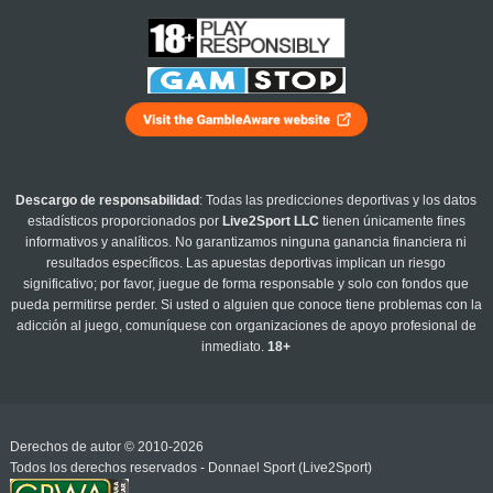
Descargo de responsabilidad
: Todas las predicciones deportivas y los datos
estadísticos proporcionados por
Live2Sport LLC
tienen únicamente fines
informativos y analíticos. No garantizamos ninguna ganancia financiera ni
resultados específicos. Las apuestas deportivas implican un riesgo
significativo; por favor, juegue de forma responsable y solo con fondos que
pueda permitirse perder. Si usted o alguien que conoce tiene problemas con la
adicción al juego, comuníquese con organizaciones de apoyo profesional de
inmediato.
18+
Derechos de autor © 2010-2026
Todos los derechos reservados - Donnael Sport (Live2Sport)