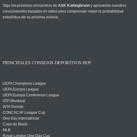
Siga los próximos encuentros de
ASK Kottingbrunn
y aproveche nuestros
conocimientos basados en datos para comprender mejor la probabilidad
estadística de su próxima victoria.
PRINCIPALES CONSEJOS DEPORTIVOS HOY
UEFA Champions League
UEFA Europa League
UEFA Europa Conference League
ATP Montreal
WTA Toronto
CONCACAF League Cup
One Day International
Copa do Brasil
MLB
Royal London One-Day Cup