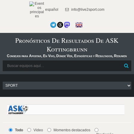
español
info@live2sport.com
Pronósticos De Resultados De ASK
Kottingbrunn
Consejos para Apostar, En Vivo, Dónde Ver, Estadísticas y Resultados, Resumen
Todo
Video
Momentos destacados