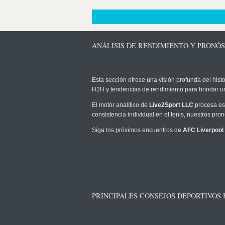
ANÁLISIS DE RENDIMIENTO Y PRONÓS
Esta sección ofrece una visión profunda del histo
H2H y tendencias de rendimiento para brindar u
El motor analítico de
Live2Sport LLC
procesa est
consistencia individual en el tenis, nuestros pr
Siga los próximos encuentros de
AFC Liverpool
PRINCIPALES CONSEJOS DEPORTIVOS