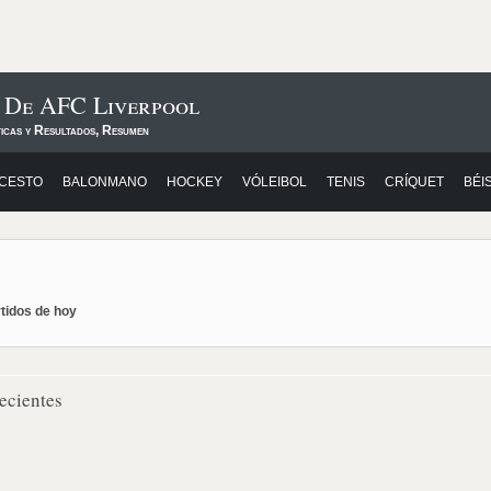
s De AFC Liverpool
ticas y Resultados, Resumen
CESTO
BALONMANO
HOCKEY
VÓLEIBOL
TENIS
CRÍQUET
BÉI
rtidos de hoy
ecientes