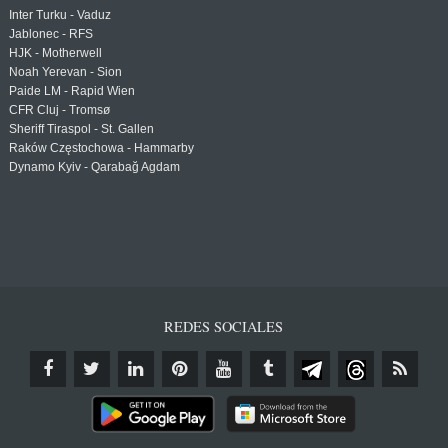
Inter Turku - Vaduz
Jablonec - RFS
HJK - Motherwell
Noah Yerevan - Sion
Paide LM - Rapid Wien
CFR Cluj - Tromsø
Sheriff Tiraspol - St. Gallen
Raków Częstochowa - Hammarby
Dynamo Kyiv - Qarabağ Agdam
REDES SOCIALES