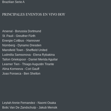
Brazilian Serie A
PRINCIPALES EVENTOS EN VIVO HOY
Arsenal - Borussia Dortmund
St. Pauli - Greuther Fürth
Energie Cottbus - Hannover
Nürnberg - Dynamo Dresden
Mansfield Town - Sheffield United
Ludmilla Samsonova - Elena Rybakina
Tallon Griekspoor - Daniel Merida Aguilar
Learner Tien - Thiago Augustin Tirante
Alina Korneeva - Cori Gauff
Joao Fonseca - Ben Shelton
Leylah Annie Fernandez - Naomi Osaka
Botic Van De Zandschulp - Jakub Mensik