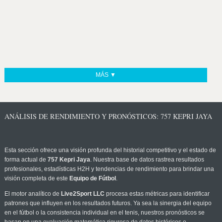
MÁS ▼
ANÁLISIS DE RENDIMIENTO Y PRONÓSTICOS: 757 KEPRI JAYA
Esta sección ofrece una visión profunda del historial competitivo y el estado de
forma actual de
757 Kepri Jaya
. Nuestra base de datos rastrea resultados
profesionales, estadísticas H2H y tendencias de rendimiento para brindar una
visión completa de este
Equipo de Fútbol
.
El motor analítico de
Live2Sport LLC
procesa estas métricas para identificar
patrones que influyen en los resultados futuros. Ya sea la sinergia del equipo
en el fútbol o la consistencia individual en el tenis, nuestros pronósticos se