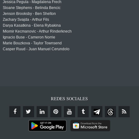
Jessica Pegula - Magdalena Frech
Sloane Stephens - Belinda Bencic
Jenson Brooksby - Ben Shelton
Zachary Svajda - Arthur Fils
Darya Kasatkina - Elena Rybakina
Miomir Kecmanovic - Arthur Rinderknech
Ignacio Buse - Cameron Norrie
Marie Bouzkova - Taylor Townsend
Casper Ruud - Juan Manuel Cerundolo
REDES SOCIALES