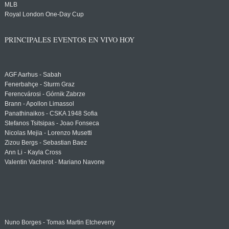
MLB
Royal London One-Day Cup
PRINCIPALES EVENTOS EN VIVO HOY
AGF Aarhus - Sabah
Fenerbahçe - Sturm Graz
Ferencvárosi - Górnik Zabrze
Brann - Apollon Limassol
Panathinaikos - CSKA 1948 Sofia
Stefanos Tsitsipas - Joao Fonseca
Nicolas Mejia - Lorenzo Musetti
Zizou Bergs - Sebastian Baez
Ann Li - Kayla Cross
Valentin Vacherot - Mariano Navone
Nuno Borges - Tomas Martin Etcheverry