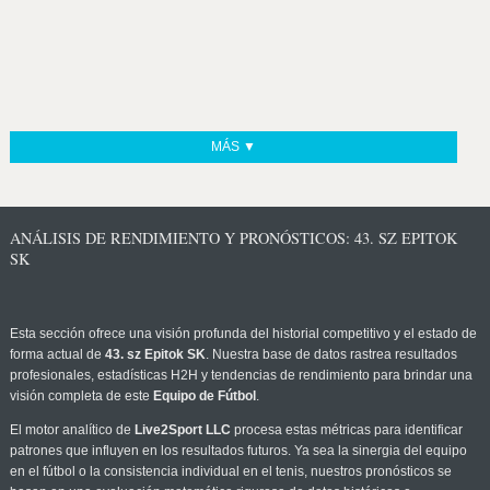
MÁS ▼
ANÁLISIS DE RENDIMIENTO Y PRONÓSTICOS: 43. SZ EPITOK
SK
Esta sección ofrece una visión profunda del historial competitivo y el estado de
forma actual de
43. sz Epitok SK
. Nuestra base de datos rastrea resultados
profesionales, estadísticas H2H y tendencias de rendimiento para brindar una
visión completa de este
Equipo de Fútbol
.
El motor analítico de
Live2Sport LLC
procesa estas métricas para identificar
patrones que influyen en los resultados futuros. Ya sea la sinergia del equipo
en el fútbol o la consistencia individual en el tenis, nuestros pronósticos se