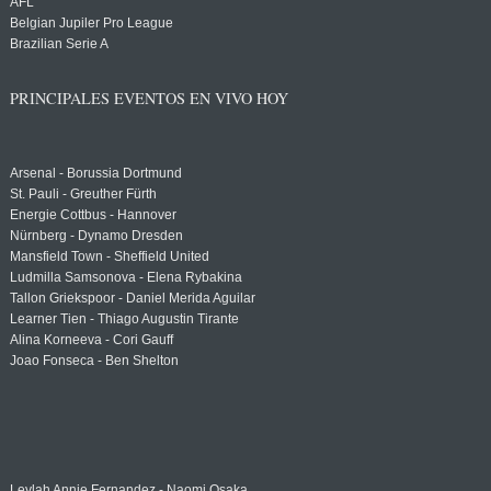
AFL
Belgian Jupiler Pro League
Brazilian Serie A
PRINCIPALES EVENTOS EN VIVO HOY
Arsenal - Borussia Dortmund
St. Pauli - Greuther Fürth
Energie Cottbus - Hannover
Nürnberg - Dynamo Dresden
Mansfield Town - Sheffield United
Ludmilla Samsonova - Elena Rybakina
Tallon Griekspoor - Daniel Merida Aguilar
Learner Tien - Thiago Augustin Tirante
Alina Korneeva - Cori Gauff
Joao Fonseca - Ben Shelton
Leylah Annie Fernandez - Naomi Osaka