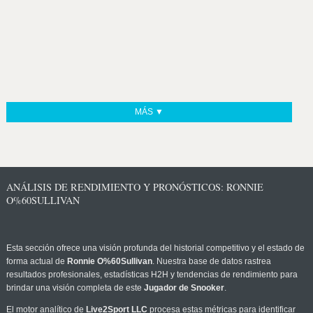
MÁS ▼
ANÁLISIS DE RENDIMIENTO Y PRONÓSTICOS: RONNIE
O%60SULLIVAN
Esta sección ofrece una visión profunda del historial competitivo y el estado de
forma actual de
Ronnie O%60Sullivan
. Nuestra base de datos rastrea
resultados profesionales, estadísticas H2H y tendencias de rendimiento para
brindar una visión completa de este
Jugador de Snooker
.
El motor analítico de
Live2Sport LLC
procesa estas métricas para identificar