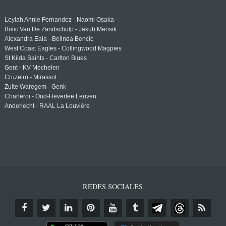
Leylah Annie Fernandez - Naomi Osaka
Botic Van De Zandschulp - Jakub Mensik
Alexandra Eala - Belinda Bencic
West Coast Eagles - Collingwood Magpies
St Kilda Saints - Carlton Blues
Gent - KV Mechelen
Cruzeiro - Mirassol
Zulte Waregem - Genk
Charleroi - Oud-Heverlee Leuven
Anderlecht - RAAL La Louvière
REDES SOCIALES