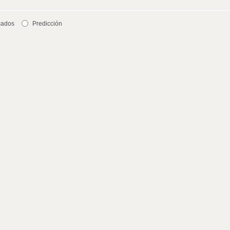
cados
Predicción