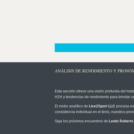
ANÁLISIS DE RENDIMIENTO Y PRONÓS
Esta sección ofrece una visión profunda del histo
H2H y tendencias de rendimiento para brindar u
El motor analítico de
Live2Sport LLC
procesa est
consistencia individual en el tenis, nuestros pr
Siga los próximos encuentros de
Lewis Roberts