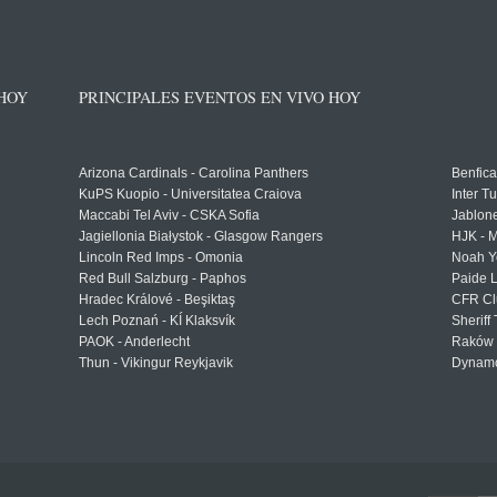
 HOY
PRINCIPALES EVENTOS EN VIVO HOY
Arizona Cardinals - Carolina Panthers
Benfica
KuPS Kuopio - Universitatea Craiova
Inter T
Maccabi Tel Aviv - CSKA Sofia
Jablon
Jagiellonia Białystok - Glasgow Rangers
HJK - M
Lincoln Red Imps - Omonia
Noah Y
Red Bull Salzburg - Paphos
Paide 
Hradec Králové - Beşiktaş
CFR Cl
Lech Poznań - KÍ Klaksvík
Sheriff 
PAOK - Anderlecht
Raków 
Thun - Vikingur Reykjavik
Dynamo