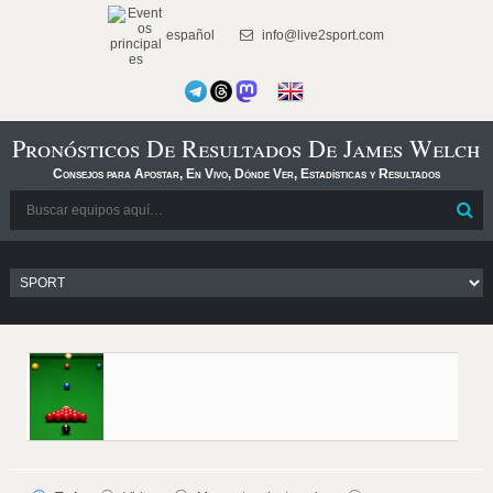
español
info@live2sport.com
Pronósticos De Resultados De James Welch
Consejos para Apostar, En Vivo, Dónde Ver, Estadísticas y Resultados