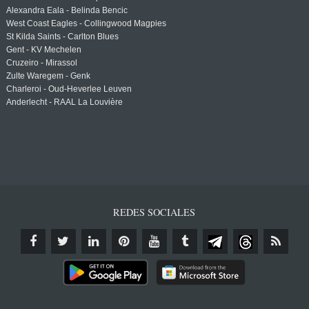
Alexandra Eala - Belinda Bencic
West Coast Eagles - Collingwood Magpies
St Kilda Saints - Carlton Blues
Gent - KV Mechelen
Cruzeiro - Mirassol
Zulte Waregem - Genk
Charleroi - Oud-Heverlee Leuven
Anderlecht - RAAL La Louvière
REDES SOCIALES