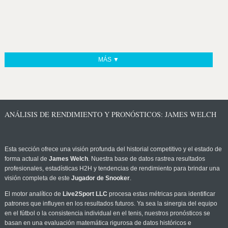
MÁS ▼
ANÁLISIS DE RENDIMIENTO Y PRONÓSTICOS: JAMES WELCH
Esta sección ofrece una visión profunda del historial competitivo y el estado de
forma actual de
James Welch
. Nuestra base de datos rastrea resultados
profesionales, estadísticas H2H y tendencias de rendimiento para brindar una
visión completa de este
Jugador de Snooker
.
El motor analítico de
Live2Sport LLC
procesa estas métricas para identificar
patrones que influyen en los resultados futuros. Ya sea la sinergia del equipo
en el fútbol o la consistencia individual en el tenis, nuestros pronósticos se
basan en una evaluación matemática rigurosa de datos históricos e