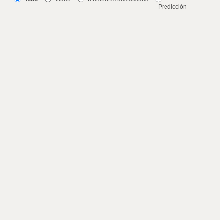
Predicción