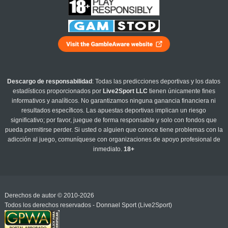
Descargo de responsabilidad
: Todas las predicciones deportivas y los datos
estadísticos proporcionados por
Live2Sport LLC
tienen únicamente fines
informativos y analíticos. No garantizamos ninguna ganancia financiera ni
resultados específicos. Las apuestas deportivas implican un riesgo
significativo; por favor, juegue de forma responsable y solo con fondos que
pueda permitirse perder. Si usted o alguien que conoce tiene problemas con la
adicción al juego, comuníquese con organizaciones de apoyo profesional de
inmediato.
18+
Derechos de autor © 2010-2026
Todos los derechos reservados - Donnael Sport (Live2Sport)