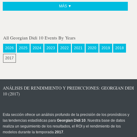
MÁS ▼
All Georgian Didi 10 Events By Years
2026
2025
2024
2023
2022
2021
2020
2019
2018
2017
ANÁLISIS DE RENDIMIENTO Y PREDICCIONES: GEORGIAN DIDI
10 (2017)
Esta sección ofrece un análisis profundo de la precisión de los pronósticos y
las tendencias estadísticas para
Georgian Didi 10
. Nuestra base de datos
realiza un seguimiento de los resultados, el ROI y el rendimiento de los
modelos durante la temporada
2017
.