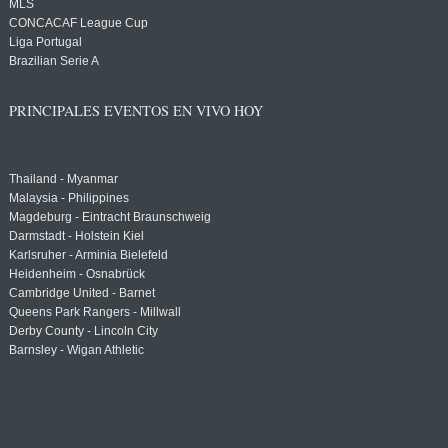
MLS
CONCACAF League Cup
Liga Portugal
Brazilian Serie A
PRINCIPALES EVENTOS EN VIVO HOY
Thailand - Myanmar
Malaysia - Philippines
Magdeburg - Eintracht Braunschweig
Darmstadt - Holstein Kiel
Karlsruher - Arminia Bielefeld
Heidenheim - Osnabrück
Cambridge United - Barnet
Queens Park Rangers - Millwall
Derby County - Lincoln City
Barnsley - Wigan Athletic