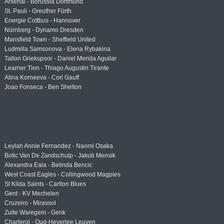
Arsenal - Borussia Dortmund
St. Pauli - Greuther Fürth
Energie Cottbus - Hannover
Nürnberg - Dynamo Dresden
Mansfield Town - Sheffield United
Ludmilla Samsonova - Elena Rybakina
Tallon Griekspoor - Daniel Merida Aguilar
Learner Tien - Thiago Augustin Tirante
Alina Korneeva - Cori Gauff
Joao Fonseca - Ben Shelton
Leylah Annie Fernandez - Naomi Osaka
Botic Van De Zandschulp - Jakub Mensik
Alexandra Eala - Belinda Bencic
West Coast Eagles - Collingwood Magpies
St Kilda Saints - Carlton Blues
Gent - KV Mechelen
Cruzeiro - Mirassol
Zulte Waregem - Genk
Charleroi - Oud-Heverlee Leuven