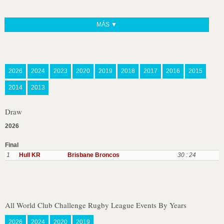
MÁS ▼
2026
2024
2023
2020
2019
2018
2017
2016
2015
2014
2013
Draw
2026
Final
1
Hull KR
Brisbane Broncos
30 : 24
All World Club Challenge Rugby League Events By Years
2026
2024
2020
2019