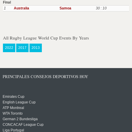
Final
1
Australia
Samoa
30 : 10
All Rugby League World Cup Events By Years
2022
2017
2013
PRINCIPALES CONSEJOS DEPORTIVOS HOY
Emirates Cup
English League Cup
ATP Montreal
WTA Toronto
German 2 Bundesliga
CONCACAF League Cup
Liga Portugal