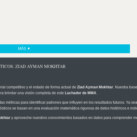
MÁS ▼
STICOS: ZIAD AYMAN MOKHTAR
rial competitivo y el estado de forma actual de
Ziad Ayman Mokhtar
. Nuestra base
ra brindar una visión completa de este
Luchador de MMA
.
as métricas para identificar patrones que influyen en los resultados futuros. Ya sea 
onósticos se basan en una evaluación matemática rigurosa de datos históricos e ind
okhtar
y aproveche nuestros conocimientos basados en datos para comprender mejo