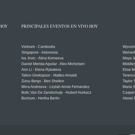
 HOY
PRINCIPALES EVENTOS EN VIVO HOY
Vietnam - Cambodia
Wycomb
Singapore - Indonesia
Wolver
Iva Jovic - Alina Korneeva
Maya J
Daniel Merida Aguilar - Alex Michelsen
Middle
Ann Li - Elena Rybakina
Elise M
Tallon Griekspoor - Matteo Arnaldi
Terenc
Zizou Bergs - Ben Shelton
Taylor 
Mirra Andreeva - Leylah Annie Fernandez
Maria S
Botic Van De Zandschulp - Hubert Hurkacz
Casper
Bochum - Hertha Berlin
Alexei 