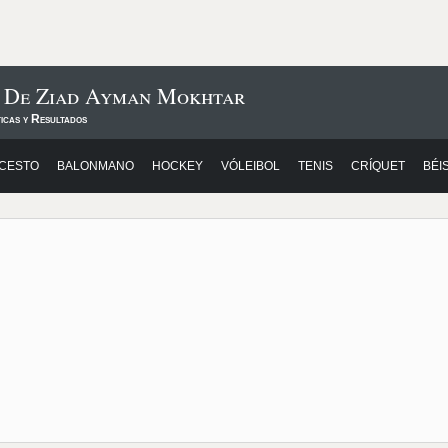
s De Ziad Ayman Mokhtar
icas y Resultados
CESTO
BALONMANO
HOCKEY
VÓLEIBOL
TENIS
CRÍQUET
BÉI