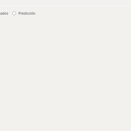
cados
Predicción