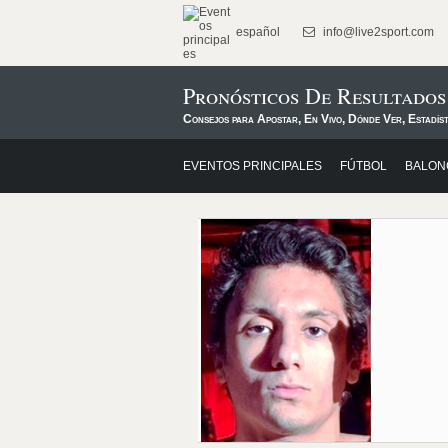
español
info@live2sport.com
Pronósticos De Resultado
Consejos para Apostar, En Vivo, Dónde Ver, Estadíst
EVENTOS PRINCIPALES
FÚTBOL
BALON