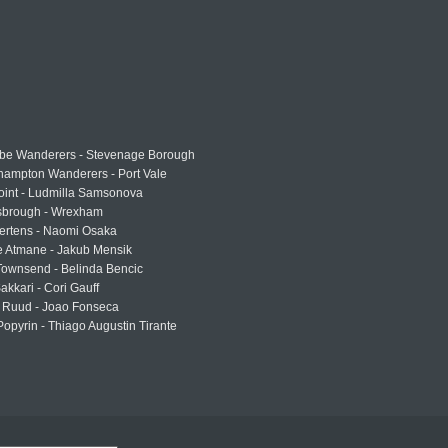
e Wanderers - Stevenage Borough
hampton Wanderers - Port Vale
oint - Ludmilla Samsonova
sbrough - Wrexham
ertens - Naomi Osaka
e Atmane - Jakub Mensik
Townsend - Belinda Bencic
akkari - Cori Gauff
 Ruud - Joao Fonseca
Popyrin - Thiago Augustin Tirante