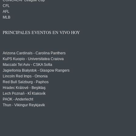
CONCACAF League Cup
CFL
AFL
MLB
PRINCIPALES EVENTOS EN VIVO HOY
Arizona Cardinals - Carolina Panthers
KuPS Kuopio - Universitatea Craiova
Maccabi Tel Aviv - CSKA Sofia
Jagiellonia Białystok - Glasgow Rangers
Lincoln Red Imps - Omonia
Red Bull Salzburg - Paphos
Hradec Králové - Beşiktaş
Lech Poznań - KÍ Klaksvík
PAOK - Anderlecht
Thun - Vikingur Reykjavik