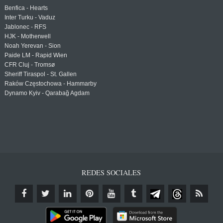
Benfica - Hearts
Inter Turku - Vaduz
Jablonec - RFS
HJK - Motherwell
Noah Yerevan - Sion
Paide LM - Rapid Wien
CFR Cluj - Tromsø
Sheriff Tiraspol - St. Gallen
Raków Częstochowa - Hammarby
Dynamo Kyiv - Qarabağ Agdam
REDES SOCIALES