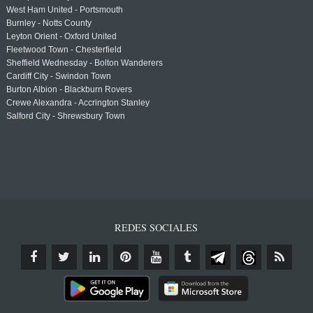
West Ham United - Portsmouth
Burnley - Notts County
Leyton Orient - Oxford United
Fleetwood Town - Chesterfield
Sheffield Wednesday - Bolton Wanderers
Cardiff City - Swindon Town
Burton Albion - Blackburn Rovers
Crewe Alexandra - Accrington Stanley
Salford City - Shrewsbury Town
REDES SOCIALES