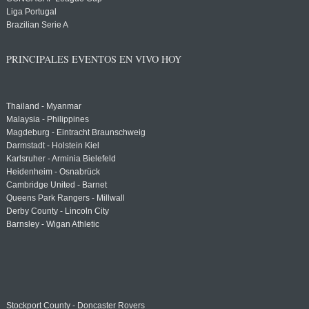
Liga Portugal
Brazilian Serie A
PRINCIPALES EVENTOS EN VIVO HOY
Thailand - Myanmar
Malaysia - Philippines
Magdeburg - Eintracht Braunschweig
Darmstadt - Holstein Kiel
Karlsruher - Arminia Bielefeld
Heidenheim - Osnabrück
Cambridge United - Barnet
Queens Park Rangers - Millwall
Derby County - Lincoln City
Barnsley - Wigan Athletic
Stockport County - Doncaster Rovers