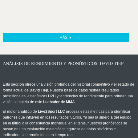
MÁS ▼
ANÁLISIS DE RENDIMIENTO Y PRONÓSTICOS: DAVID TIEP
Esta sección ofrece una visión profunda del historial competitivo y el estado de
forma actual de
David Tiep
. Nuestra base de datos rastrea resultados
profesionales, estadísticas H2H y tendencias de rendimiento para brindar una
visión completa de este
Luchador de MMA
.
El motor analítico de
Live2Sport LLC
procesa estas métricas para identificar
patrones que influyen en los resultados futuros. Ya sea la sinergia del equipo
en el fútbol o la consistencia individual en el tenis, nuestros pronósticos se
basan en una evaluación matemática rigurosa de datos históricos e
indicadores de rendimiento en tiempo real.