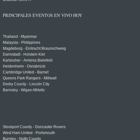
PRINCIPALES EVENTOS EN VIVO HOY
Thailand - Myanmar
Malaysia - Philippines
Magdeburg - Eintracht Braunschweig
Darmstadt - Holstein Kiel
Karlsruher - Arminia Bielefeld
Heidenheim - Osnabrück
Cambridge United - Barnet
Queens Park Rangers - Millwall
Derby County - Lincoln City
Barnsley - Wigan Athletic
Stockport County - Doncaster Rovers
West Ham United - Portsmouth
Burnley - Notts County