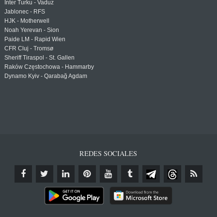
Inter Turku - Vaduz
Jablonec - RFS
HJK - Motherwell
Noah Yerevan - Sion
Paide LM - Rapid Wien
CFR Cluj - Tromsø
Sheriff Tiraspol - St. Gallen
Raków Częstochowa - Hammarby
Dynamo Kyiv - Qarabağ Agdam
REDES SOCIALES