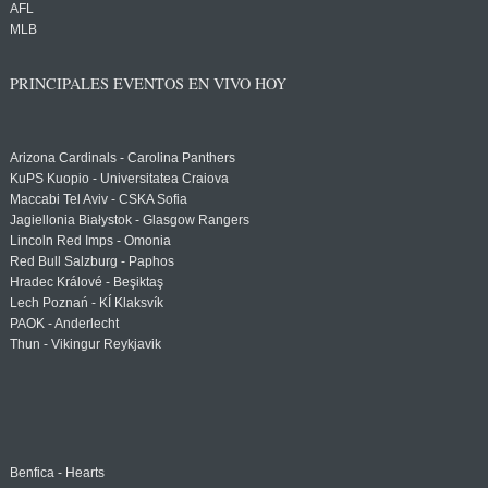
AFL
MLB
PRINCIPALES EVENTOS EN VIVO HOY
Arizona Cardinals - Carolina Panthers
KuPS Kuopio - Universitatea Craiova
Maccabi Tel Aviv - CSKA Sofia
Jagiellonia Białystok - Glasgow Rangers
Lincoln Red Imps - Omonia
Red Bull Salzburg - Paphos
Hradec Králové - Beşiktaş
Lech Poznań - KÍ Klaksvík
PAOK - Anderlecht
Thun - Vikingur Reykjavik
Benfica - Hearts