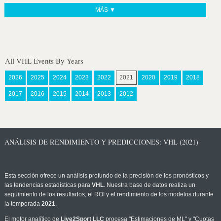
MÁS ▼
All VHL Events By Years
2026
2025
2024
2023
2022
2021
2020
2019
2018
2017
2016
2015
2014
2013
2012
ANÁLISIS DE RENDIMIENTO Y PREDICCIONES: VHL (2021)
Esta sección ofrece un análisis profundo de la precisión de los pronósticos y
las tendencias estadísticas para
VHL
. Nuestra base de datos realiza un
seguimiento de los resultados, el ROI y el rendimiento de los modelos durante
la temporada
2021
.
El motor analítico de
Live2Sport LLC
procesa "Estimaciones de ML" y "Cuotas