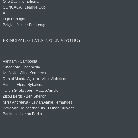
One Day International
CONCACAF League Cup
AFL
Liga Portugal
Belgian Jupiler Pro League
PRINCIPALES EVENTOS EN VIVO HOY
Vietnam - Cambodia
Singapore - Indonesia
Iva Jovic - Alina Korneeva
Daniel Merida Aguilar - Alex Michelsen
Ann Li - Elena Rybakina
Tallon Griekspoor - Matteo Arnaldi
Zizou Bergs - Ben Shelton
Mirra Andreeva - Leylah Annie Fernandez
Botic Van De Zandschulp - Hubert Hurkacz
Bochum - Hertha Berlin