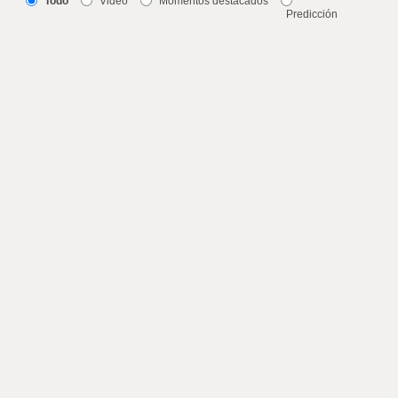
Todo
Video
Momentos destacados
Predicción