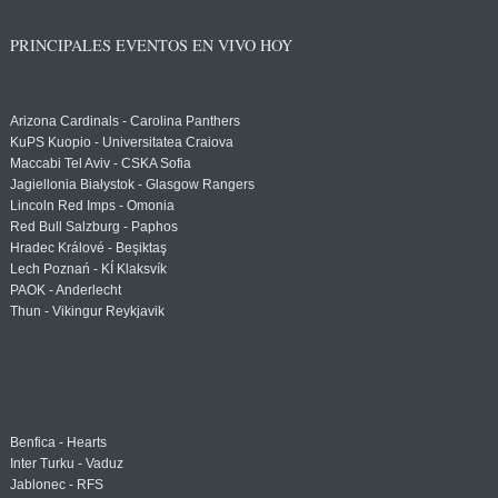
PRINCIPALES EVENTOS EN VIVO HOY
Arizona Cardinals - Carolina Panthers
KuPS Kuopio - Universitatea Craiova
Maccabi Tel Aviv - CSKA Sofia
Jagiellonia Białystok - Glasgow Rangers
Lincoln Red Imps - Omonia
Red Bull Salzburg - Paphos
Hradec Králové - Beşiktaş
Lech Poznań - KÍ Klaksvík
PAOK - Anderlecht
Thun - Vikingur Reykjavik
Benfica - Hearts
Inter Turku - Vaduz
Jablonec - RFS