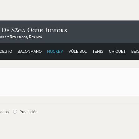
 De Sāga Ogre Juniors
ticas y Resultados, Resumen
CESTO
BALONMANO
HOCKEY
VÓLEIBOL
TENIS
CRÍQUET
BÉI
cados
Predicción