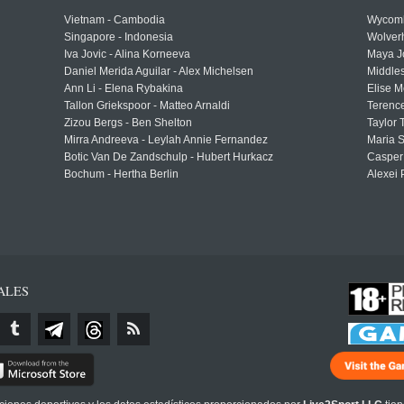
Vietnam - Cambodia
Wycomb
Singapore - Indonesia
Wolver
Iva Jovic - Alina Korneeva
Maya J
Daniel Merida Aguilar - Alex Michelsen
Middle
Ann Li - Elena Rybakina
Elise M
Tallon Griekspoor - Matteo Arnaldi
Terenc
Zizou Bergs - Ben Shelton
Taylor 
Mirra Andreeva - Leylah Annie Fernandez
Maria S
Botic Van De Zandschulp - Hubert Hurkacz
Casper
Bochum - Hertha Berlin
Alexei 
ALES