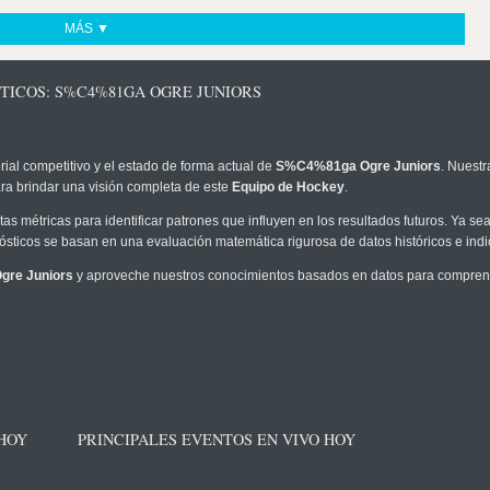
MÁS ▼
TICOS: S%C4%81GA OGRE JUNIORS
rial competitivo y el estado de forma actual de
S%C4%81ga Ogre Juniors
. Nuestr
ra brindar una visión completa de este
Equipo de Hockey
.
as métricas para identificar patrones que influyen en los resultados futuros. Ya sea 
onósticos se basan en una evaluación matemática rigurosa de datos históricos e ind
re Juniors
y aproveche nuestros conocimientos basados en datos para comprende
 HOY
PRINCIPALES EVENTOS EN VIVO HOY