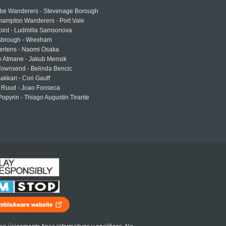
e Wanderers - Stevenage Borough
hampton Wanderers - Port Vale
oint - Ludmilla Samsonova
sbrough - Wrexham
ertens - Naomi Osaka
e Atmane - Jakub Mensik
Townsend - Belinda Bencic
akkari - Cori Gauff
 Ruud - Joao Fonseca
Popyrin - Thiago Augustin Tirante