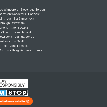
e Wanderers - Stevenage Borough
hampton Wanderers - Port Vale
oint - Ludmilla Samsonova
sbrough - Wrexham
ertens - Naomi Osaka
e Atmane - Jakub Mensik
Townsend - Belinda Bencic
akkari - Cori Gauff
 Ruud - Joao Fonseca
Popyrin - Thiago Augustin Tirante