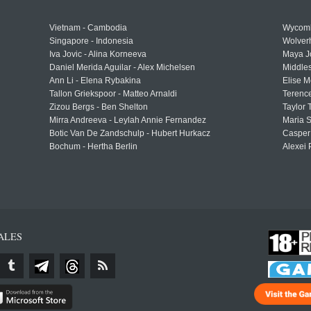
Vietnam - Cambodia
Wycomb
Singapore - Indonesia
Wolver
Iva Jovic - Alina Korneeva
Maya J
Daniel Merida Aguilar - Alex Michelsen
Middle
Ann Li - Elena Rybakina
Elise M
Tallon Griekspoor - Matteo Arnaldi
Terenc
Zizou Bergs - Ben Shelton
Taylor 
Mirra Andreeva - Leylah Annie Fernandez
Maria S
Botic Van De Zandschulp - Hubert Hurkacz
Casper
Bochum - Hertha Berlin
Alexei 
ALES