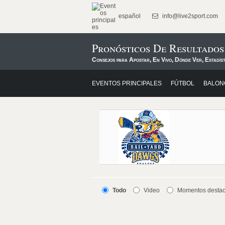
español
info@live2sport.com
Pronósticos De Resultado
Consejos para Apostar, En Vivo, Dónde Ver, Estadís
EVENTOS PRINCIPALES
FÚTBOL
BALON
Todo
Video
Momentos desta