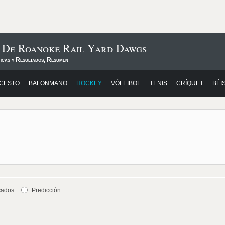
s De Roanoke Rail Yard Dawgs
ticas y Resultados, Resumen
CESTO
BALONMANO
HOCKEY
VÓLEIBOL
TENIS
CRÍQUET
BÉI
cados
Predicción