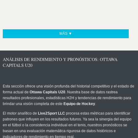
MÁS ▼
ANÁLISIS DE RENDIMIENTO Y PRONÓSTICOS: OTTAWA
CAPITALS U20
Esta sección ofrece una visión profunda del historial competitivo y el estado de
forma actual de
Ottawa Capitals U20
. Nuestra base de datos rastrea
resultados profesionales, estadísticas H2H y tendencias de rendimiento para
brindar una visión completa de este
Equipo de Hockey
.
El motor analítico de
Live2Sport LLC
procesa estas métricas para identificar
patrones que influyen en los resultados futuros. Ya sea la sinergia del equipo
en el fútbol o la consistencia individual en el tenis, nuestros pronósticos se
basan en una evaluación matemática rigurosa de datos históricos e
indicadores de rendimiento en tiempo real.