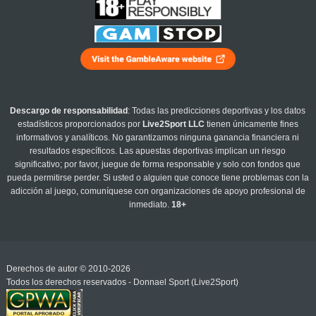
Descargo de responsabilidad
: Todas las predicciones deportivas y los datos
estadísticos proporcionados por
Live2Sport LLC
tienen únicamente fines
informativos y analíticos. No garantizamos ninguna ganancia financiera ni
resultados específicos. Las apuestas deportivas implican un riesgo
significativo; por favor, juegue de forma responsable y solo con fondos que
pueda permitirse perder. Si usted o alguien que conoce tiene problemas con la
adicción al juego, comuníquese con organizaciones de apoyo profesional de
inmediato.
18+
Derechos de autor © 2010-2026
Todos los derechos reservados - Donnael Sport (Live2Sport)