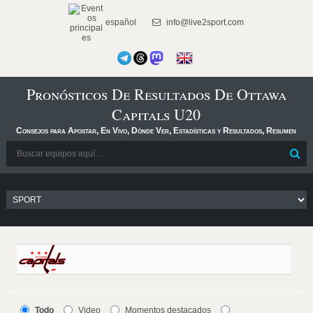
español
info@live2sport.com
Pronósticos De Resultados De Ottawa
Capitals U20
Consejos para Apostar, En Vivo, Dónde Ver, Estadísticas y Resultados, Resumen
Todo
Video
Momentos destacados