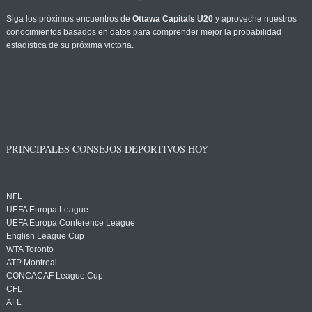
Siga los próximos encuentros de
Ottawa Capitals U20
y aproveche nuestros
conocimientos basados en datos para comprender mejor la probabilidad
estadística de su próxima victoria.
PRINCIPALES CONSEJOS DEPORTIVOS HOY
NFL
UEFA Europa League
UEFA Europa Conference League
English League Cup
WTA Toronto
ATP Montreal
CONCACAF League Cup
CFL
AFL