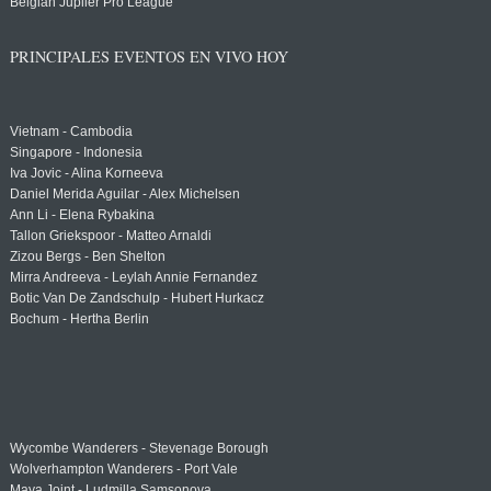
Belgian Jupiler Pro League
PRINCIPALES EVENTOS EN VIVO HOY
Vietnam - Cambodia
Singapore - Indonesia
Iva Jovic - Alina Korneeva
Daniel Merida Aguilar - Alex Michelsen
Ann Li - Elena Rybakina
Tallon Griekspoor - Matteo Arnaldi
Zizou Bergs - Ben Shelton
Mirra Andreeva - Leylah Annie Fernandez
Botic Van De Zandschulp - Hubert Hurkacz
Bochum - Hertha Berlin
Wycombe Wanderers - Stevenage Borough
Wolverhampton Wanderers - Port Vale
Maya Joint - Ludmilla Samsonova