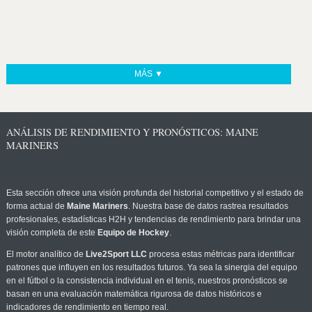
MÁS ▼
ANÁLISIS DE RENDIMIENTO Y PRONÓSTICOS: MAINE
MARINERS
Esta sección ofrece una visión profunda del historial competitivo y el estado de
forma actual de
Maine Mariners
. Nuestra base de datos rastrea resultados
profesionales, estadísticas H2H y tendencias de rendimiento para brindar una
visión completa de este
Equipo de Hockey
.
El motor analítico de
Live2Sport LLC
procesa estas métricas para identificar
patrones que influyen en los resultados futuros. Ya sea la sinergia del equipo
en el fútbol o la consistencia individual en el tenis, nuestros pronósticos se
basan en una evaluación matemática rigurosa de datos históricos e
indicadores de rendimiento en tiempo real.