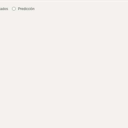
cados
Predicción