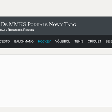
os De MMKS Podhale Nowy Targ
ticas y Resultados, Resumen
CESTO
BALONMANO
HOCKEY
VÓLEIBOL
TENIS
CRÍQUET
BÉI