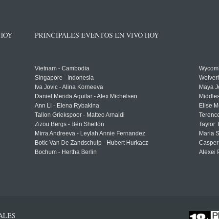
 HOY
PRINCIPALES EVENTOS EN VIVO HOY
Vietnam - Cambodia
Wycomb
Singapore - Indonesia
Wolver
Iva Jovic - Alina Korneeva
Maya J
Daniel Merida Aguilar - Alex Michelsen
Middle
Ann Li - Elena Rybakina
Elise M
Tallon Griekspoor - Matteo Arnaldi
Terenc
Zizou Bergs - Ben Shelton
Taylor 
Mirra Andreeva - Leylah Annie Fernandez
Maria S
Botic Van De Zandschulp - Hubert Hurkacz
Casper
Bochum - Hertha Berlin
Alexei 
ALES