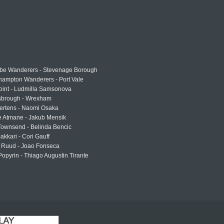
e Wanderers - Stevenage Borough
hampton Wanderers - Port Vale
oint - Ludmilla Samsonova
sbrough - Wrexham
ertens - Naomi Osaka
e Atmane - Jakub Mensik
Townsend - Belinda Bencic
akkari - Cori Gauff
 Ruud - Joao Fonseca
Popyrin - Thiago Augustin Tirante