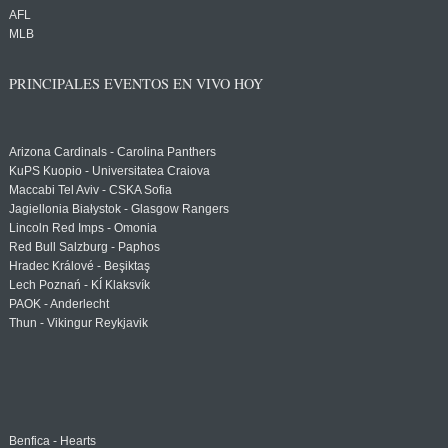
AFL
MLB
PRINCIPALES EVENTOS EN VIVO HOY
Arizona Cardinals - Carolina Panthers
KuPS Kuopio - Universitatea Craiova
Maccabi Tel Aviv - CSKA Sofia
Jagiellonia Białystok - Glasgow Rangers
Lincoln Red Imps - Omonia
Red Bull Salzburg - Paphos
Hradec Králové - Beşiktaş
Lech Poznań - KÍ Klaksvík
PAOK - Anderlecht
Thun - Vikingur Reykjavik
Benfica - Hearts