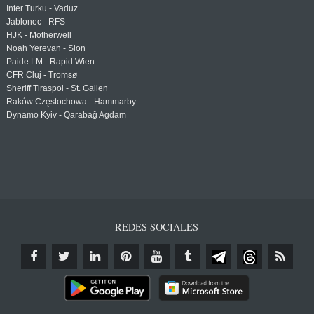
Inter Turku - Vaduz
Jablonec - RFS
HJK - Motherwell
Noah Yerevan - Sion
Paide LM - Rapid Wien
CFR Cluj - Tromsø
Sheriff Tiraspol - St. Gallen
Raków Częstochowa - Hammarby
Dynamo Kyiv - Qarabağ Agdam
REDES SOCIALES