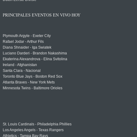
PRINCIPALES EVENTOS EN VIVO HOY
Plymouth Argyle - Exeter City
Rafael Jodar - Arthur Fils
Diana Shnaider - Iga Swiatek
Luciano Darderi - Brandon Nakashima
Ekaterina Alexandrova - Elina Svitolina
Ireland - Afghanistan
Santa Clara - Nacional
Toronto Blue Jays - Boston Red Sox
Atlanta Braves - New York Mets
Minnesota Twins - Baltimore Orioles
St. Louis Cardinals - Philadelphia Phillies
Los Angeles Angels - Texas Rangers
Athletics - Tampa Bay Rays