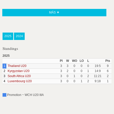
MÁS ▼
2025
2024
Standings
2025
Pl
W
WO
LO
L
Pts
1
Thailand U20
3
3
0
0
0
19:5
9
2
Kyrgyzstan U20
3
2
0
0
1
14:9
6
3
South Africa U20
3
0
1
0
2
11:21
2
4
Luxembourg U20
3
0
0
1
2
9:18
1
Promotion ~ WCH U20 IIIA