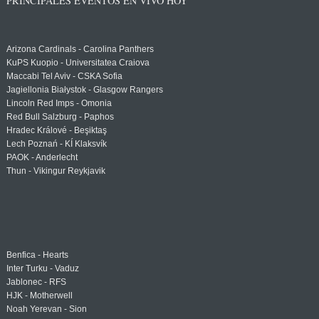
PRINCIPALES EVENTOS EN VIVO HOY
Arizona Cardinals - Carolina Panthers
KuPS Kuopio - Universitatea Craiova
Maccabi Tel Aviv - CSKA Sofia
Jagiellonia Białystok - Glasgow Rangers
Lincoln Red Imps - Omonia
Red Bull Salzburg - Paphos
Hradec Králové - Beşiktaş
Lech Poznań - KÍ Klaksvík
PAOK - Anderlecht
Thun - Vikingur Reykjavik
Benfica - Hearts
Inter Turku - Vaduz
Jablonec - RFS
HJK - Motherwell
Noah Yerevan - Sion