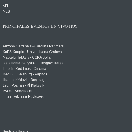
CFL
AFL
MLB
PRINCIPALES EVENTOS EN VIVO HOY
Arizona Cardinals - Carolina Panthers
KuPS Kuopio - Universitatea Craiova
Maccabi Tel Aviv - CSKA Sofia
Jagiellonia Białystok - Glasgow Rangers
Lincoln Red Imps - Omonia
Red Bull Salzburg - Paphos
Hradec Králové - Beşiktaş
Lech Poznań - KÍ Klaksvík
PAOK - Anderlecht
Thun - Vikingur Reykjavik
Benfica - Hearts