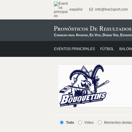
español
info@live2sport.com
Pronósticos De Resultado
Consejos para Apostar, En Vivo, Dónde Ver, Estadís
EVENTOS PRINCIPALES
FÚTBOL
BALON
Todo
Video
Momentos desta