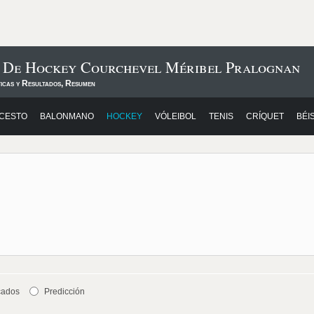
s De Hockey Courchevel Méribel Pralognan
ticas y Resultados, Resumen
CESTO
BALONMANO
HOCKEY
VÓLEIBOL
TENIS
CRÍQUET
BÉI
cados
Predicción