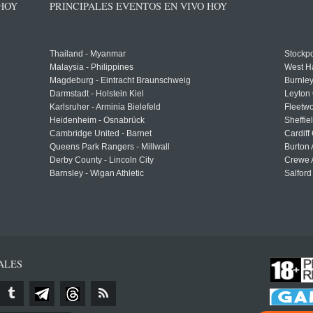
 HOY
PRINCIPALES EVENTOS EN VIVO HOY
Thailand - Myanmar
Stockpo
Malaysia - Philippines
West H
Magdeburg - Eintracht Braunschweig
Burnley
Darmstadt - Holstein Kiel
Leyton 
Karlsruher - Arminia Bielefeld
Fleetwo
Heidenheim - Osnabrück
Sheffi
Cambridge United - Barnet
Cardiff
Queens Park Rangers - Millwall
Burton 
Derby County - Lincoln City
Crewe A
Barnsley - Wigan Athletic
Salford
ALES