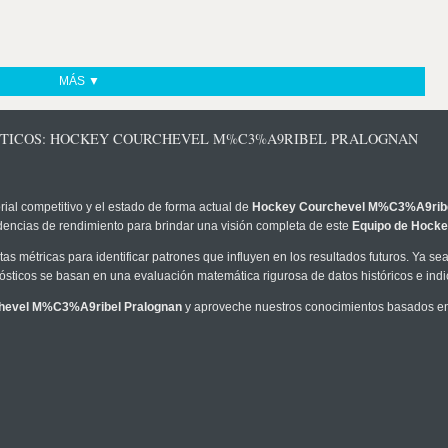
MÁS ▼
ÓSTICOS: HOCKEY COURCHEVEL M%C3%A9RIBEL PRALOGNAN
rial competitivo y el estado de forma actual de
Hockey Courchevel M%C3%A9ribe
ndencias de rendimiento para brindar una visión completa de este
Equipo de Hock
as métricas para identificar patrones que influyen en los resultados futuros. Ya sea 
onósticos se basan en una evaluación matemática rigurosa de datos históricos e ind
hevel M%C3%A9ribel Pralognan
y aproveche nuestros conocimientos basados en