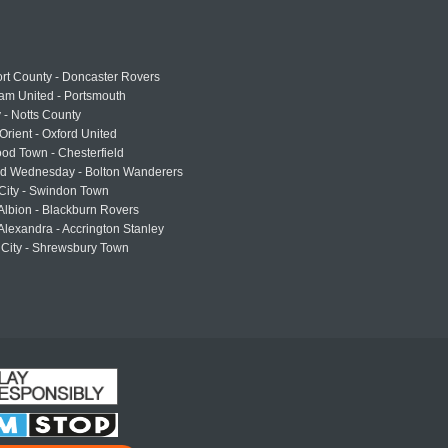
rt County - Doncaster Rovers
am United - Portsmouth
 - Notts County
Orient - Oxford United
od Town - Chesterfield
eld Wednesday - Bolton Wanderers
 City - Swindon Town
Albion - Blackburn Rovers
lexandra - Accrington Stanley
 City - Shrewsbury Town