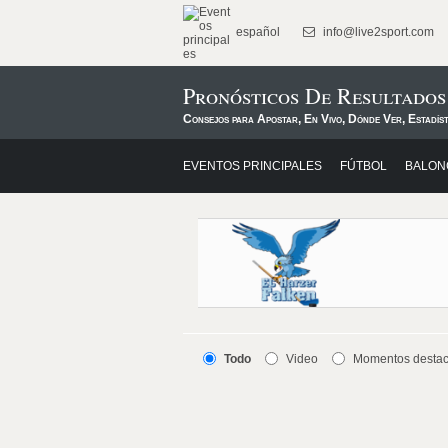
español
info@live2sport.com
Pronósticos De Resultado
Consejos para Apostar, En Vivo, Dónde Ver, Estadís
EVENTOS PRINCIPALES
FÚTBOL
BALON
Todo
Video
Momentos desta