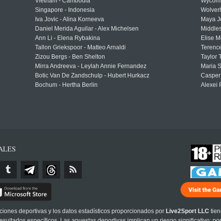
Vietnam - Cambodia
Wycomb
Singapore - Indonesia
Wolver
Iva Jovic - Alina Korneeva
Maya J
Daniel Merida Aguilar - Alex Michelsen
Middle
Ann Li - Elena Rybakina
Elise M
Tallon Griekspoor - Matteo Arnaldi
Terenc
Zizou Bergs - Ben Shelton
Taylor 
Mirra Andreeva - Leylah Annie Fernandez
Maria S
Botic Van De Zandschulp - Hubert Hurkacz
Casper
Bochum - Hertha Berlin
Alexei 
ALES
cciones deportivas y los datos estadísticos proporcionados por
Live2Sport LLC
tien
sultados específicos. Las apuestas deportivas implican un riesgo significativo; po