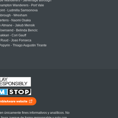
e Wanderers - Stevenage Borough
hampton Wanderers - Port Vale
oint - Ludmilla Samsonova
sbrough - Wrexham
ertens - Naomi Osaka
e Atmane - Jakub Mensik
Townsend - Belinda Bencic
akkari - Cori Gauff
 Ruud - Joao Fonseca
Popyrin - Thiago Augustin Tirante
en únicamente fines informativos y analíticos. No
r favor, juegue de forma responsable y solo con