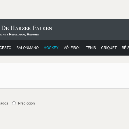
s De Harzer Falken
ticas y Resultados, Resumen
CESTO
BALONMANO
HOCKEY
VÓLEIBOL
TENIS
CRÍQUET
BÉI
cados
Predicción