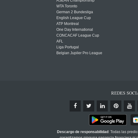
ASEAN Championship
WTA Toronto
German 2 Bundesliga
English League Cup
ATP Montreal
One Day International
CONCACAF League Cup
AFL
Liga Portugal
Belgian Jupiler Pro League
REDES SOCI
Descargo de responsabilidad
: Todas las predi
garantizamos ninguna ganancia financiera ni re