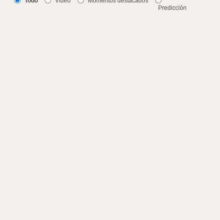
Todo
Video
Momentos destacados
Predicción