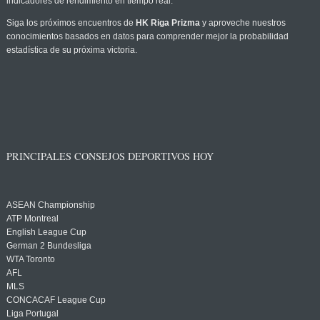
indicadores de rendimiento en tiempo real.
Siga los próximos encuentros de
HK Riga Prizma
y aproveche nuestros
conocimientos basados en datos para comprender mejor la probabilidad
estadística de su próxima victoria.
PRINCIPALES CONSEJOS DEPORTIVOS HOY
ASEAN Championship
ATP Montreal
English League Cup
German 2 Bundesliga
WTA Toronto
AFL
MLS
CONCACAF League Cup
Liga Portugal