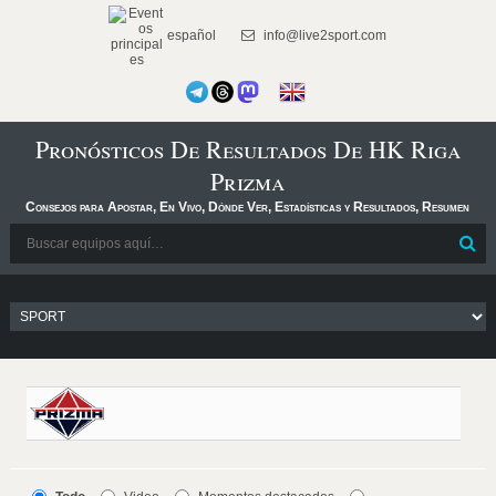
español
info@live2sport.com
Pronósticos De Resultados De HK Riga
Prizma
Consejos para Apostar, En Vivo, Dónde Ver, Estadísticas y Resultados, Resumen