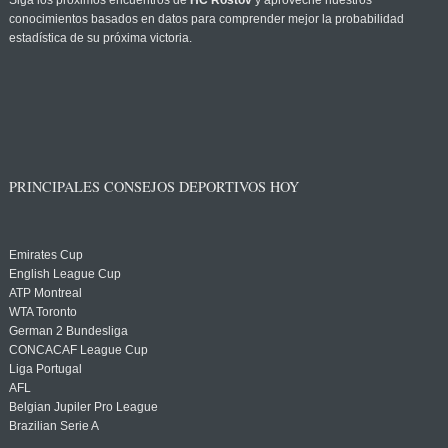
Siga los próximos encuentros de
HC Rostov
y aproveche nuestros
conocimientos basados en datos para comprender mejor la probabilidad
estadística de su próxima victoria.
PRINCIPALES CONSEJOS DEPORTIVOS HOY
Emirates Cup
English League Cup
ATP Montreal
WTA Toronto
German 2 Bundesliga
CONCACAF League Cup
Liga Portugal
AFL
Belgian Jupiler Pro League
Brazilian Serie A