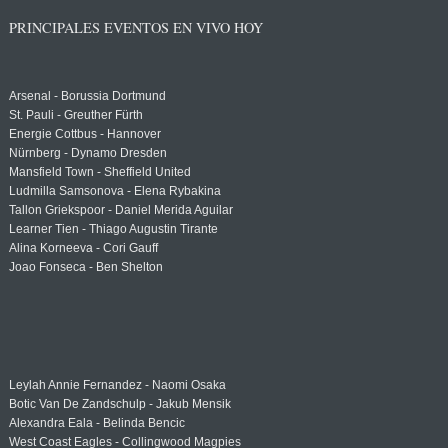
PRINCIPALES EVENTOS EN VIVO HOY
Arsenal - Borussia Dortmund
St. Pauli - Greuther Fürth
Energie Cottbus - Hannover
Nürnberg - Dynamo Dresden
Mansfield Town - Sheffield United
Ludmilla Samsonova - Elena Rybakina
Tallon Griekspoor - Daniel Merida Aguilar
Learner Tien - Thiago Augustin Tirante
Alina Korneeva - Cori Gauff
Joao Fonseca - Ben Shelton
Leylah Annie Fernandez - Naomi Osaka
Botic Van De Zandschulp - Jakub Mensik
Alexandra Eala - Belinda Bencic
West Coast Eagles - Collingwood Magpies