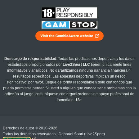
Descargo de responsabilidad
: Todas las predicciones deportivas y los datos
estadísticos proporcionados por
Live2Sport LLC
tienen únicamente fines
informativos y analíticos. No garantizamos ninguna ganancia financiera ni
resultados específicos. Las apuestas deportivas implican un riesgo
significativo; por favor, juegue de forma responsable y solo con fondos que
pueda permitirse perder. Si usted o alguien que conoce tiene problemas con la
adicción al juego, comuníquese con organizaciones de apoyo profesional de
inmediato.
18+
Derechos de autor © 2010-2026
Todos los derechos reservados - Donnael Sport (Live2Sport)