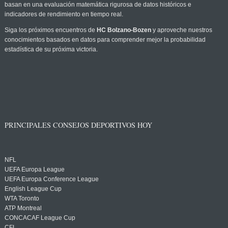
basan en una evaluación matemática rigurosa de datos históricos e
indicadores de rendimiento en tiempo real.
Siga los próximos encuentros de
HC Bolzano-Bozen
y aproveche nuestros
conocimientos basados en datos para comprender mejor la probabilidad
estadística de su próxima victoria.
PRINCIPALES CONSEJOS DEPORTIVOS HOY
NFL
UEFA Europa League
UEFA Europa Conference League
English League Cup
WTA Toronto
ATP Montreal
CONCACAF League Cup
CFL