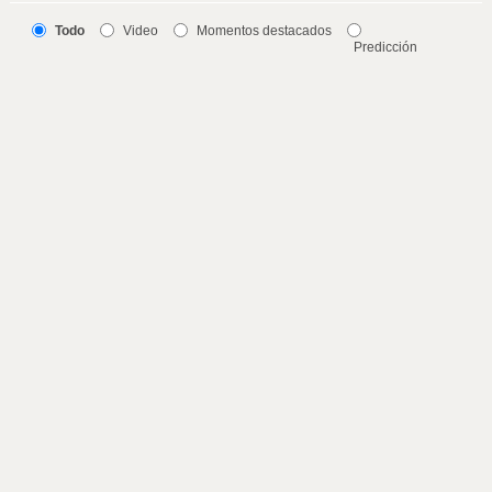
Todo
Video
Momentos destacados
Predicción