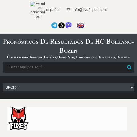
español
info@live2sport.com
Pronósticos De Resultados De HC Bolzano-
Bozen
Consejos para Apostar, En Vivo, Dónde Ver, Estadísticas y Resultados, Resumen