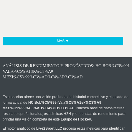
MÁS ▼
ANÁLISIS DE RENDIMIENTO Y PRONÓSTICOS: HC BOB%C5%99I
VALA%C5%A1SK%C3%A9
MEZI%C5%99%C3%AD%C4%8D%C3%AD
Esta sección ofrece una visión profunda del historial competitivo y el estado de
forma actual de
HC Bob%C5%99i Vala%C5%A1sk%C3%A9
Mezi%C5%99%C3%AD%C4%8D%C3%AD
. Nuestra base de datos rastrea
resultados profesionales, estadísticas H2H y tendencias de rendimiento para
brindar una visión completa de este
Equipo de Hockey
.
El motor analítico de
Live2Sport LLC
procesa estas métricas para identificar